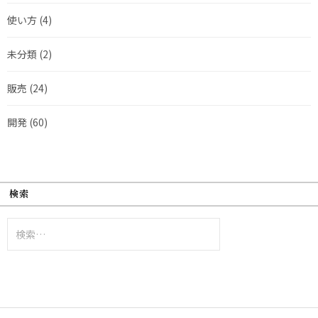
使い方
(4)
未分類
(2)
販売
(24)
開発
(60)
検索
検
索: