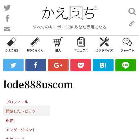
コ
Twitter
検
ン
索:
Facebook
テ
すべてのキーボードが あなた専用になる
ン
問
い
ツ
合
へ
わ
かえうち2
おやうちくん
購入
マニュアル
カスタマイズ
フォーラム
ス
せ
キ
フ
ッ
ォ
ー
プ
lode888uscom
ム
プロフィール
開始したトピック
返信
エンゲージメント
お気に入り