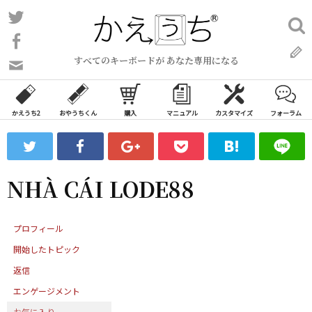
コ
Twitter
検
ン
索:
Facebook
テ
すべてのキーボードが あなた専用になる
ン
問
い
ツ
合
へ
わ
かえうち2
おやうちくん
購入
マニュアル
カスタマイズ
フォーラム
ス
せ
キ
フ
ッ
ォ
ー
プ
NHÀ CÁI LODE88
ム
プロフィール
開始したトピック
返信
エンゲージメント
お気に入り