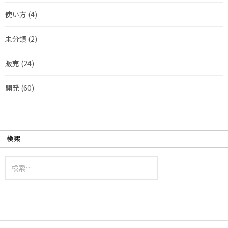
使い方
(4)
未分類
(2)
販売
(24)
開発
(60)
検索
検
索: