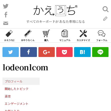
コ
Twitter
検
ン
索:
Facebook
テ
すべてのキーボードが あなた専用になる
ン
問
い
ツ
合
へ
わ
かえうち2
おやうちくん
購入
マニュアル
カスタマイズ
フォーラム
ス
せ
キ
フ
ッ
ォ
ー
プ
lodeonlcom
ム
プロフィール
開始したトピック
返信
エンゲージメント
お気に入り