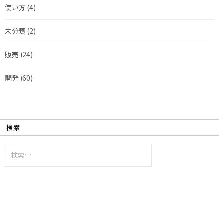
使い方
(4)
未分類
(2)
販売
(24)
開発
(60)
検索
検
索: