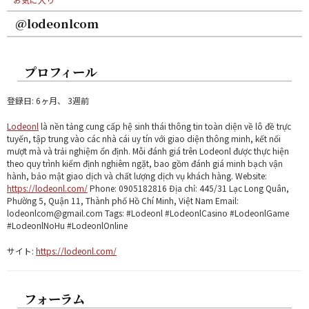
@lodeonlcom
プロフィール
登録日: 6ヶ月、 3週前
Lodeonl
là nền tảng cung cấp hệ sinh thái thông tin toàn diện về lô đề trực
tuyến, tập trung vào các nhà cái uy tín với giao diện thông minh, kết nối
mượt mà và trải nghiệm ổn định. Mỗi đánh giá trên Lodeonl được thực hiện
theo quy trình kiểm định nghiêm ngặt, bao gồm đánh giá minh bạch vận
hành, bảo mật giao dịch và chất lượng dịch vụ khách hàng. Website:
https://lodeonl.com/
Phone: 0905182816 Địa chỉ: 445/31 Lạc Long Quân,
Phường 5, Quận 11, Thành phố Hồ Chí Minh, Việt Nam Email:
lodeonlcom@gmail.com Tags: #Lodeonl #LodeonlCasino #LodeonlGame
#LodeonlNoHu #LodeonlOnline
サイト:
https://lodeonl.com/
フォーラム