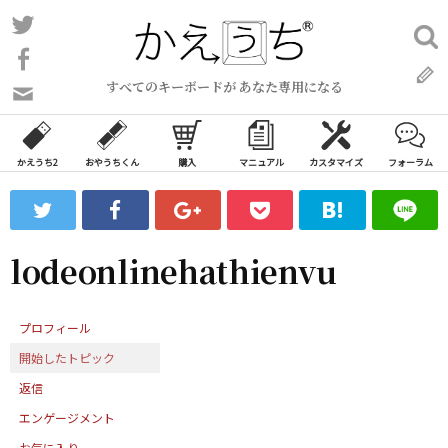
コ
Twitter
検
ン
索:
Facebook
テ
すべてのキーボードが あなた専用になる
ン
問
い
ツ
合
へ
わ
かえうち2
おやうちくん
購入
マニュアル
カスタマイズ
フォーラム
ス
せ
キ
フ
ッ
ォ
ー
プ
lodeonlinehathienvu
ム
プロフィール
開始したトピック
返信
エンゲージメント
お気に入り