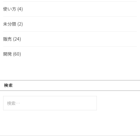
使い方
(4)
未分類
(2)
販売
(24)
開発
(60)
検索
検
索: