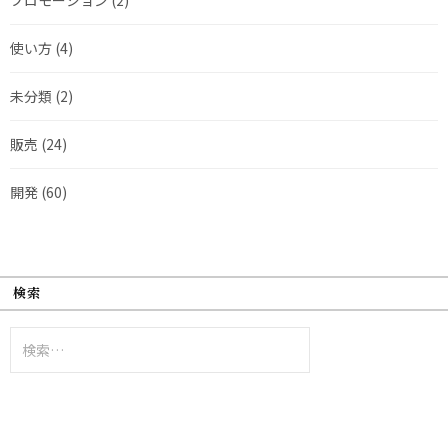
使い方
(4)
未分類
(2)
販売
(24)
開発
(60)
検索
検
索: