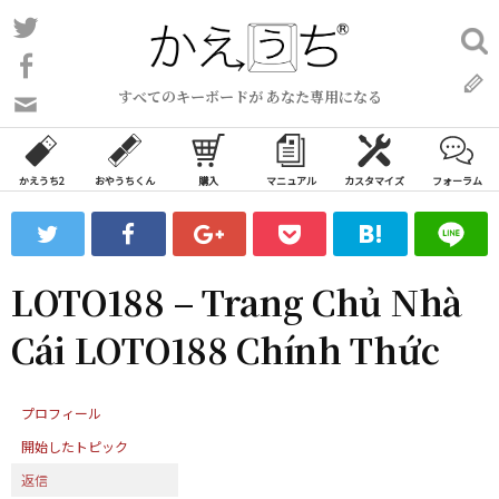
コ
Twitter
検
ン
索:
Facebook
テ
すべてのキーボードが あなた専用になる
ン
問
い
ツ
合
へ
わ
かえうち2
おやうちくん
購入
マニュアル
カスタマイズ
フォーラム
ス
せ
キ
フ
ッ
ォ
ー
プ
LOTO188 – Trang Chủ Nhà
ム
Cái LOTO188 Chính Thức
プロフィール
開始したトピック
返信