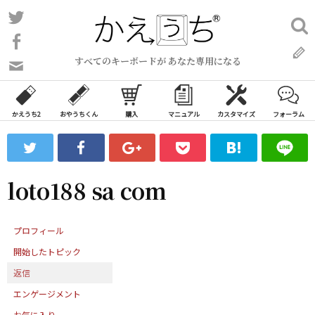
コ
Twitter
検
ン
索:
Facebook
テ
すべてのキーボードが あなた専用になる
ン
問
い
ツ
合
へ
わ
かえうち2
おやうちくん
購入
マニュアル
カスタマイズ
フォーラム
ス
せ
キ
フ
ッ
ォ
ー
プ
loto188 sa com
ム
プロフィール
開始したトピック
返信
エンゲージメント
お気に入り