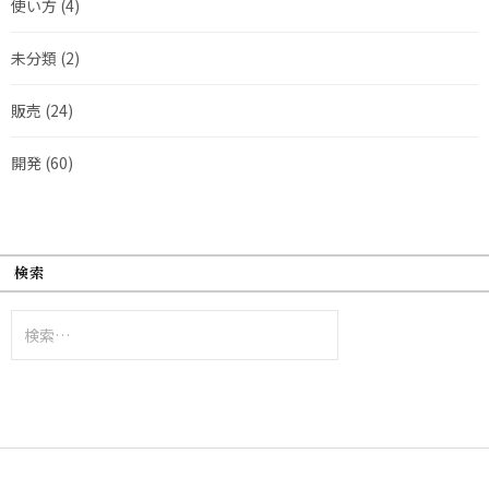
使い方
(4)
未分類
(2)
販売
(24)
開発
(60)
検索
検
索: