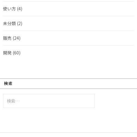
使い方
(4)
未分類
(2)
販売
(24)
開発
(60)
検索
検
索: