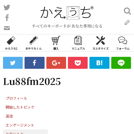
コ
Twitter
検
ン
索:
Facebook
テ
すべてのキーボードが あなた専用になる
ン
問
い
ツ
合
へ
わ
かえうち2
おやうちくん
購入
マニュアル
カスタマイズ
フォーラム
ス
せ
キ
フ
ッ
ォ
ー
プ
Lu88fm2025
ム
プロフィール
開始したトピック
返信
エンゲージメント
お気に入り