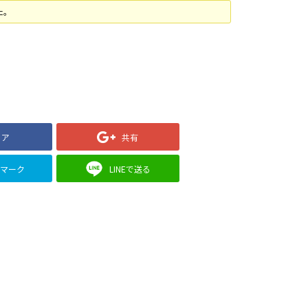
た。
ェア
共有
クマーク
LINEで送る