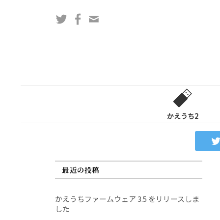
コ
Twitter
Facebook
問
ン
い
テ
合
ン
わ
ツ
せ
へ
フ
ス
ォ
キ
ー
ッ
かえうち2
ム
プ
最近の投稿
かえうちファームウェア 3.5 をリリースしま
した