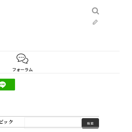
検
索:
ブ
ロ
グ
フォーラム
ピック