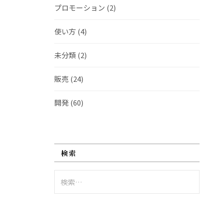
プロモーション
(2)
使い方
(4)
未分類
(2)
販売
(24)
開発
(60)
検索
検
索: