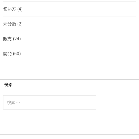
使い方
(4)
未分類
(2)
販売
(24)
開発
(60)
検索
検
索: