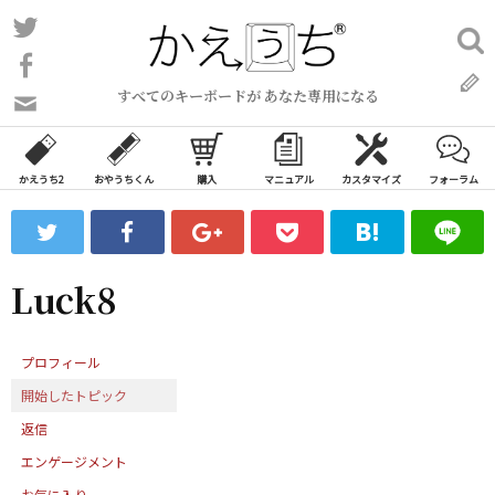
コ
Twitter
検
ン
索:
Facebook
テ
すべてのキーボードが あなた専用になる
ン
問
い
ツ
合
へ
わ
かえうち2
おやうちくん
購入
マニュアル
カスタマイズ
フォーラム
ス
せ
キ
フ
ッ
ォ
ー
プ
Luck8
ム
プロフィール
開始したトピック
返信
エンゲージメント
お気に入り