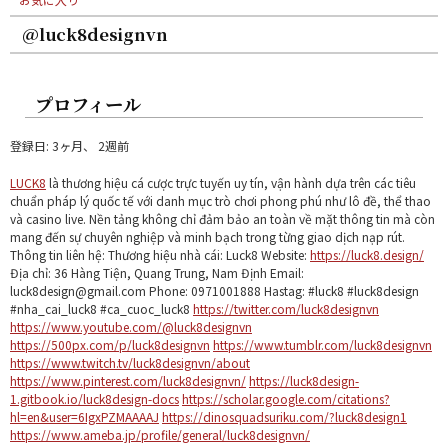
@luck8designvn
プロフィール
登録日: 3ヶ月、 2週前
LUCK8
là thương hiệu cá cược trực tuyến uy tín, vận hành dựa trên các tiêu
chuẩn pháp lý quốc tế với danh mục trò chơi phong phú như lô đề, thể thao
và casino live. Nền tảng không chỉ đảm bảo an toàn về mặt thông tin mà còn
mang đến sự chuyên nghiệp và minh bạch trong từng giao dịch nạp rút.
Thông tin liên hệ: Thương hiệu nhà cái: Luck8 Website:
https://luck8.design/
Địa chỉ: 36 Hàng Tiện, Quang Trung, Nam Định Email:
luck8design@gmail.com Phone: 0971001888 Hastag: #luck8 #luck8design
#nha_cai_luck8 #ca_cuoc_luck8
https://twitter.com/luck8designvn
https://www.youtube.com/@luck8designvn
https://500px.com/p/luck8designvn
https://www.tumblr.com/luck8designvn
https://www.twitch.tv/luck8designvn/about
https://www.pinterest.com/luck8designvn/
https://luck8design-
1.gitbook.io/luck8design-docs
https://scholar.google.com/citations?
hl=en&user=6IgxPZMAAAAJ
https://dinosquadsuriku.com/?luck8design1
https://www.ameba.jp/profile/general/luck8designvn/