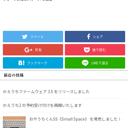
ツイート
シェア
共有
後で読む
ブックマーク
LINEで送る
最近の投稿
かえうちファームウェア 3.5 をリリースしました
かえうち2 の予約受け付けを再開いたします
おやうちくんSS《Small Space》 を発売しました！