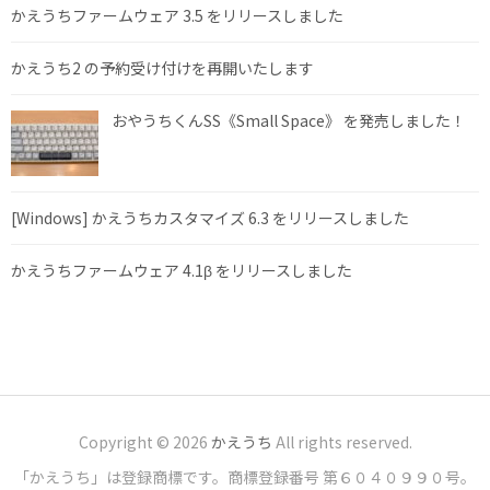
かえうちファームウェア 3.5 をリリースしました
かえうち2 の予約受け付けを再開いたします
おやうちくんSS《Small Space》 を発売しました！
[Windows] かえうちカスタマイズ 6.3 をリリースしました
かえうちファームウェア 4.1β をリリースしました
Copyright © 2026
かえうち
All rights reserved.
「かえうち」は登録商標です。商標登録番号 第６０４０９９０号。