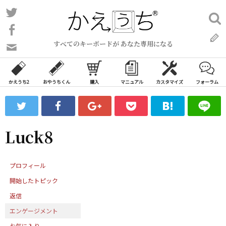
コ
Twitter
検
ン
索:
Facebook
テ
すべてのキーボードが あなた専用になる
ン
問
い
ツ
合
へ
わ
かえうち2
おやうちくん
購入
マニュアル
カスタマイズ
フォーラム
ス
せ
キ
フ
ッ
ォ
ー
プ
Luck8
ム
プロフィール
開始したトピック
返信
エンゲージメント
お気に入り