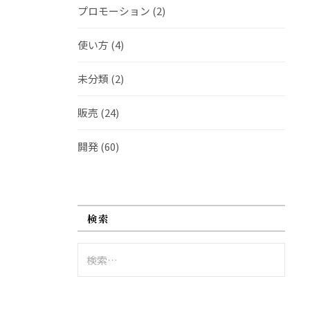
プロモーション
(2)
使い方
(4)
未分類
(2)
販売
(24)
開発
(60)
検索
検
索: