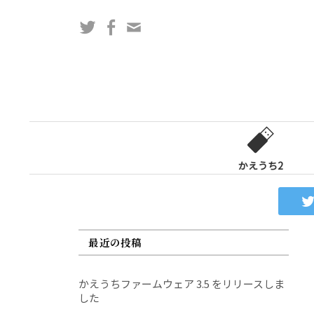
コ
Twitter
Facebook
問
ン
い
テ
合
ン
わ
ツ
せ
へ
フ
ス
ォ
キ
ー
ッ
かえうち2
ム
プ
最近の投稿
かえうちファームウェア 3.5 をリリースしま
した