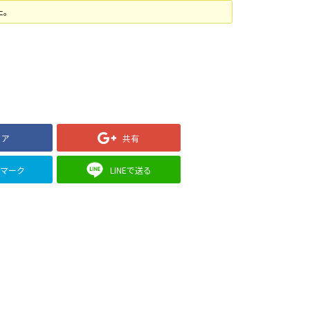
た。
ェア
共有
クマーク
LINEで送る