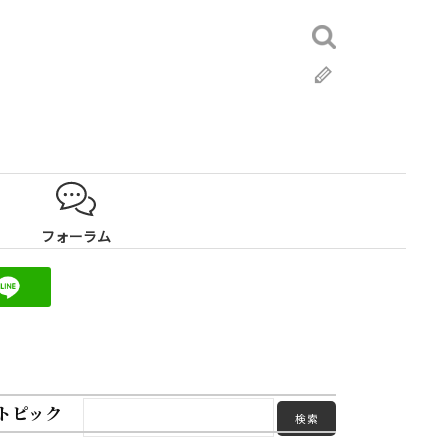
検
索:
ブ
ロ
グ
フォーラム
トピック