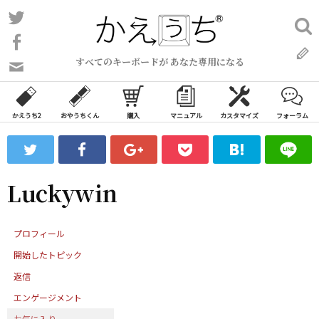
コ
Twitter
検
ン
索:
Facebook
テ
すべてのキーボードが あなた専用になる
ン
問
い
ツ
合
へ
わ
かえうち2
おやうちくん
購入
マニュアル
カスタマイズ
フォーラム
ス
せ
キ
フ
ッ
ォ
ー
プ
Luckywin
ム
プロフィール
開始したトピック
返信
エンゲージメント
お気に入り