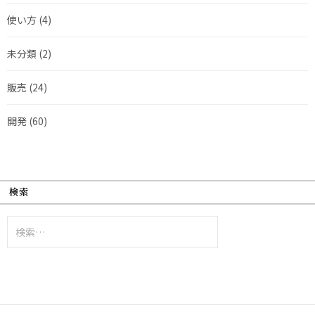
使い方
(4)
未分類
(2)
販売
(24)
開発
(60)
検索
検
索: