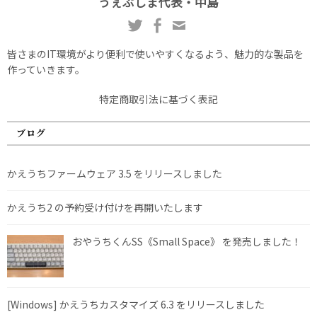
うぇぶしま代表・中島
皆さまのIT環境がより便利で使いやすくなるよう、魅力的な製品を
作っていきます。
特定商取引法に基づく表記
ブログ
かえうちファームウェア 3.5 をリリースしました
かえうち2 の予約受け付けを再開いたします
おやうちくんSS《Small Space》 を発売しました！
[Windows] かえうちカスタマイズ 6.3 をリリースしました