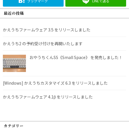
ブックマーク
LINEで送る
最近の投稿
かえうちファームウェア 3.5 をリリースしました
かえうち2 の予約受け付けを再開いたします
おやうちくんSS《Small Space》 を発売しました！
[Windows] かえうちカスタマイズ 6.3 をリリースしました
かえうちファームウェア 4.1β をリリースしました
カテゴリー