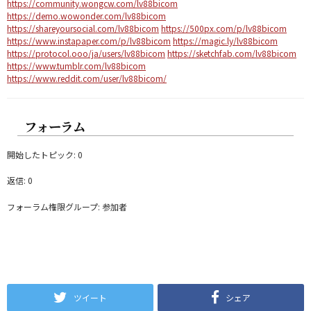
https://community.wongcw.com/lv88bicom
https://demo.wowonder.com/lv88bicom
https://shareyoursocial.com/lv88bicom
https://500px.com/p/lv88bicom
https://www.instapaper.com/p/lv88bicom
https://magic.ly/lv88bicom
https://protocol.ooo/ja/users/lv88bicom
https://sketchfab.com/lv88bicom
https://www.tumblr.com/lv88bicom
https://www.reddit.com/user/lv88bicom/
フォーラム
開始したトピック: 0
返信: 0
フォーラム権限グループ: 参加者
ツイート
シェア