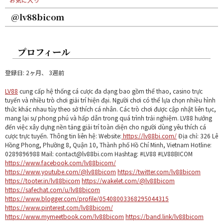
@lv88bicom
プロフィール
登録日: 2ヶ月、 3週前
LV88
cung cấp hệ thống cá cược đa dạng bao gồm thể thao, casino trực
tuyến và nhiều trò chơi giải trí hiện đại. Người chơi có thể lựa chọn nhiều hình
thức khác nhau tùy theo sở thích cá nhân. Các trò chơi được cập nhật liên tục,
mang lại sự phong phú và hấp dẫn trong quá trình trải nghiệm. LV88 hướng
đến việc xây dựng nền tảng giải trí toàn diện cho người dùng yêu thích cá
cược trực tuyến. Thông tin liên hệ: Website:
https://lv88bi.com/
Địa chỉ: 326 Lê
Hồng Phong, Phường 8, Quận 10, Thành phố Hồ Chí Minh, Vietnam Hotline:
0289896988 Mail: contact@lv88bi.com Hashtag: #LV88 #LV88BICOM
https://www.facebook.com/lv88bicom/
https://www.youtube.com/@lv88bicom
https://twitter.com/lv88bicom
https://tooter.in/lv88bicom
https://wakelet.com/@lv88bicom
https://safechat.com/u/lv88bicom
https://www.blogger.com/profile/05408003368295044315
https://www.pinterest.com/lv88bicom/
https://www.mymeetbook.com/lv88bicom
https://band.link/lv88bicom