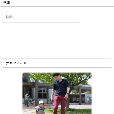
検索
検
索:
プロフィール