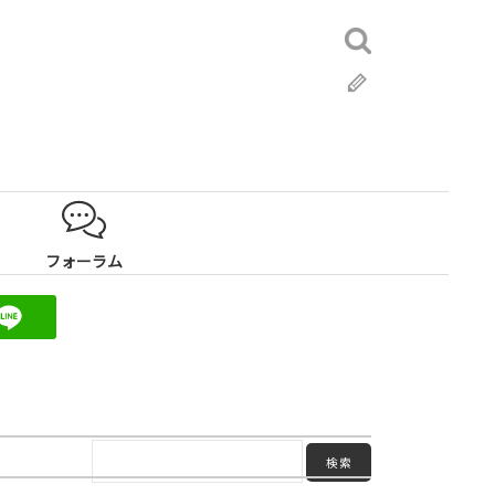
検
索:
ブ
ロ
グ
フォーラム