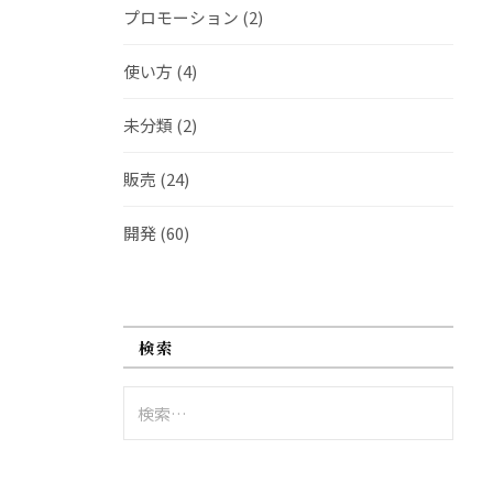
プロモーション
(2)
使い方
(4)
未分類
(2)
販売
(24)
開発
(60)
検索
検
索: