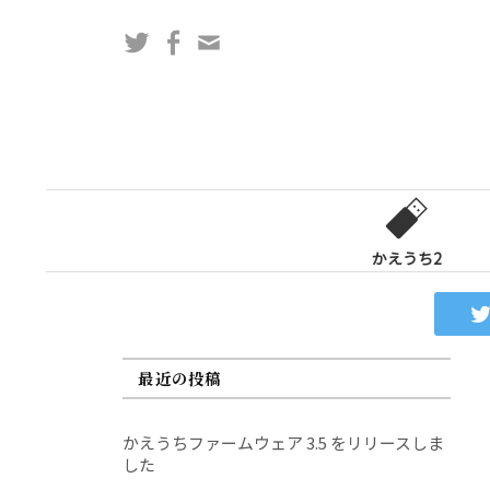
コ
Twitter
Facebook
問
ン
い
テ
合
ン
わ
ツ
せ
へ
フ
ス
ォ
キ
ー
ッ
かえうち2
ム
プ
最近の投稿
かえうちファームウェア 3.5 をリリースしま
した