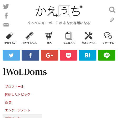
コ
Twitter
検
ン
索:
Facebook
テ
すべてのキーボードが あなた専用になる
ン
問
い
ツ
合
へ
わ
かえうち2
おやうちくん
購入
マニュアル
カスタマイズ
フォーラム
ス
せ
キ
フ
ッ
ォ
ー
プ
lWoLDoms
ム
プロフィール
開始したトピック
返信
エンゲージメント
お気に入り