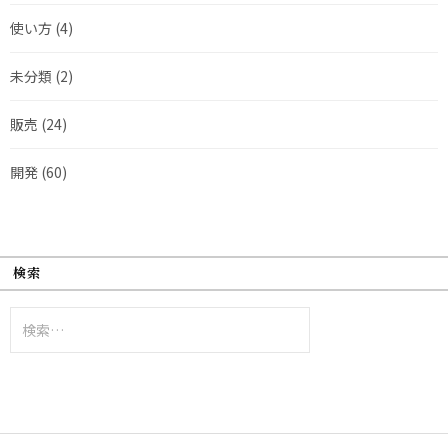
使い方
(4)
未分類
(2)
販売
(24)
開発
(60)
検索
検
索: