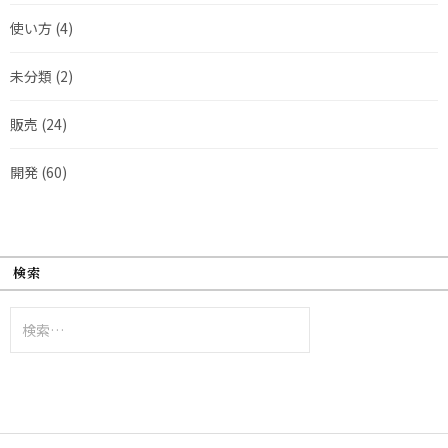
使い方
(4)
未分類
(2)
販売
(24)
開発
(60)
検索
検
索: