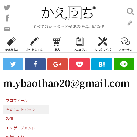
コ
Twitter
検
ン
索:
Facebook
テ
すべてのキーボードが あなた専用になる
ン
問
い
ツ
合
へ
わ
かえうち2
おやうちくん
購入
マニュアル
カスタマイズ
フォーラム
ス
せ
キ
フ
ッ
ォ
ー
プ
m.ybaothao20@gmail.com
ム
プロフィール
開始したトピック
返信
エンゲージメント
お気に入り