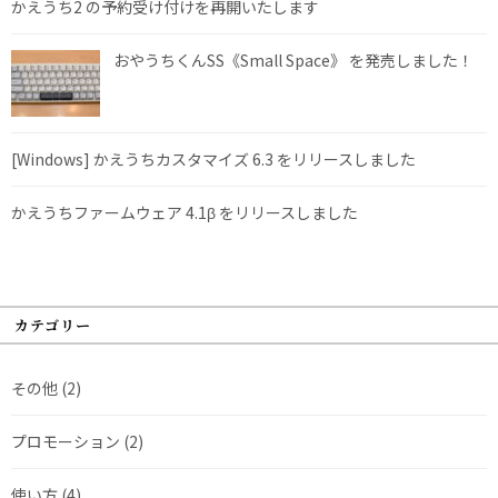
かえうち2 の予約受け付けを再開いたします
おやうちくんSS《Small Space》 を発売しました！
[Windows] かえうちカスタマイズ 6.3 をリリースしました
かえうちファームウェア 4.1β をリリースしました
カテゴリー
その他
(2)
プロモーション
(2)
使い方
(4)