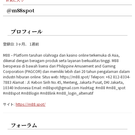
@m88spot
プロフィール
登録日: 3ヶ月、 1週前
M88 – Platform taruhan olahraga dan kasino online terkemuka di Asia,
dikenal dengan beragam produk serta layanan berkualitas tinggi. M88
beroperasi di bawah lisensi dari Philippine Amusement and Gaming
Corporation (PAGCOR) dan memiliki lebih dari 20 tahun pengalaman dalam
industri hiburan online. Situs web: https://m88.spot/ Telepon: +62 812-8334-
7883 Alamat : Jl. Kebon Sirih No.45, Menteng, Jakarta Pusat, DKI Jakarta,
10340 Indonesia Email: m88spot@gmail.com Hashtag: #m88 #m88_spot
#m88spot #m88login #m88link #m88_login_alternatif
サイト:
https://m88.spot/
フォーラム