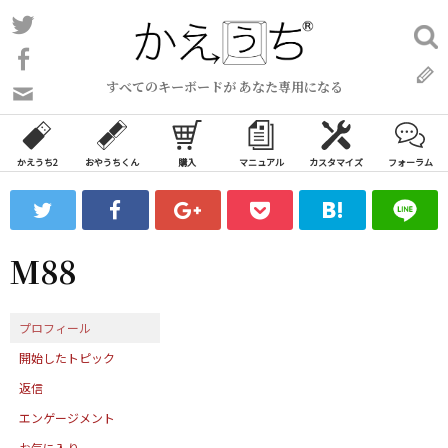
コ
Twitter
検
ン
索:
Facebook
テ
すべてのキーボードが あなた専用になる
ン
問
い
ツ
合
へ
わ
かえうち2
おやうちくん
購入
マニュアル
カスタマイズ
フォーラム
ス
せ
キ
フ
ッ
ォ
ー
プ
M88
ム
プロフィール
開始したトピック
返信
エンゲージメント
お気に入り