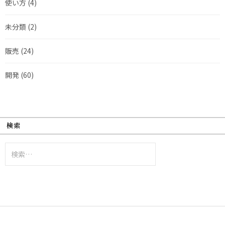
使い方
(4)
未分類
(2)
販売
(24)
開発
(60)
検索
検
索: