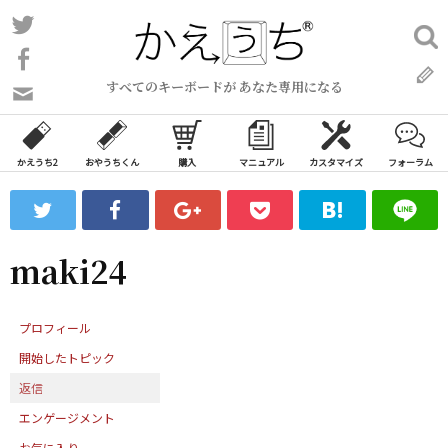
コ
Twitter
検
ン
索:
Facebook
テ
すべてのキーボードが あなた専用になる
ン
問
い
ツ
合
へ
わ
かえうち2
おやうちくん
購入
マニュアル
カスタマイズ
フォーラム
ス
せ
キ
フ
ッ
ォ
ー
プ
maki24
ム
プロフィール
開始したトピック
返信
エンゲージメント
お気に入り