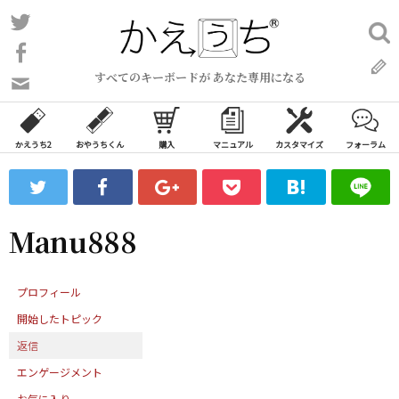
コ
Twitter
検
ン
索:
Facebook
テ
すべてのキーボードが あなた専用になる
ン
問
い
ツ
合
へ
わ
かえうち2
おやうちくん
購入
マニュアル
カスタマイズ
フォーラム
ス
せ
キ
フ
ッ
ォ
ー
プ
Manu888
ム
プロフィール
開始したトピック
返信
エンゲージメント
お気に入り