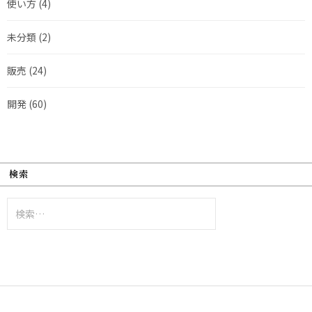
使い方
(4)
未分類
(2)
販売
(24)
開発
(60)
検索
検
索: