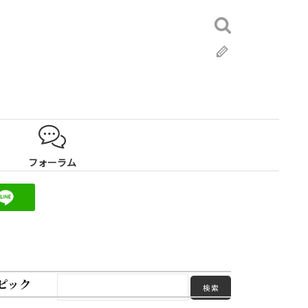
検
索:
ブ
ロ
グ
フォーラム
ピック