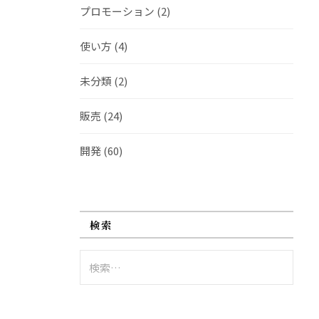
プロモーション
(2)
使い方
(4)
未分類
(2)
販売
(24)
開発
(60)
検索
検
索: