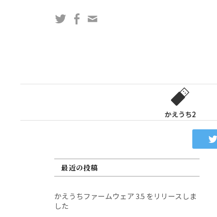
コ
Twitter
Facebook
問
ン
い
テ
合
ン
わ
ツ
せ
へ
フ
ス
ォ
キ
ー
ッ
かえうち2
ム
プ
最近の投稿
かえうちファームウェア 3.5 をリリースしま
した