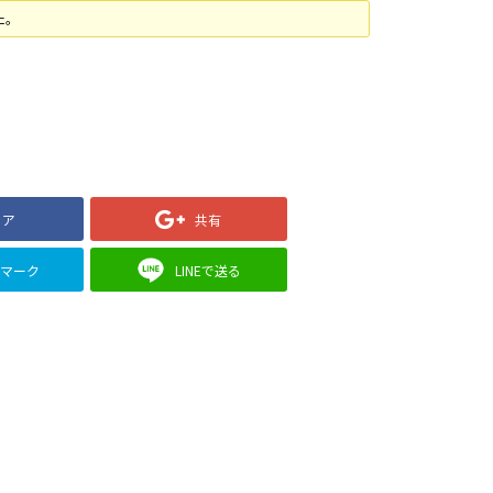
た。
ェア
共有
クマーク
LINEで送る