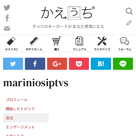
コ
Twitter
検
ン
索:
Facebook
テ
すべてのキーボードが あなた専用になる
ン
問
い
ツ
合
へ
わ
かえうち2
おやうちくん
購入
マニュアル
カスタマイズ
フォーラム
ス
せ
キ
フ
ッ
ォ
ー
プ
mariniosiptvs
ム
プロフィール
開始したトピック
返信
エンゲージメント
お気に入り