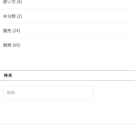
使い方
(4)
未分類
(2)
販売
(24)
開発
(60)
検索
検
索: