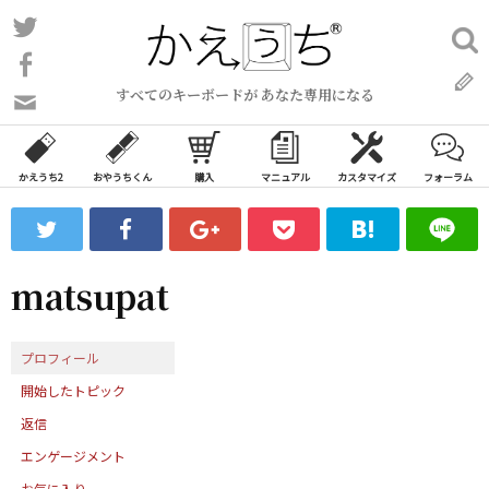
コ
Twitter
検
ン
索:
Facebook
テ
すべてのキーボードが あなた専用になる
ン
問
い
ツ
合
へ
わ
かえうち2
おやうちくん
購入
マニュアル
カスタマイズ
フォーラム
ス
せ
キ
フ
ッ
ォ
ー
プ
matsupat
ム
プロフィール
開始したトピック
返信
エンゲージメント
お気に入り