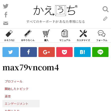
コ
Twitter
検
ン
索:
Facebook
テ
すべてのキーボードが あなた専用になる
ン
問
い
ツ
合
へ
わ
かえうち2
おやうちくん
購入
マニュアル
カスタマイズ
フォーラム
ス
せ
キ
フ
ッ
ォ
ー
プ
max79vncom4
ム
プロフィール
開始したトピック
返信
エンゲージメント
お気に入り