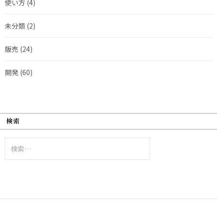
使い方
(4)
未分類
(2)
販売
(24)
開発
(60)
検索
検
索: