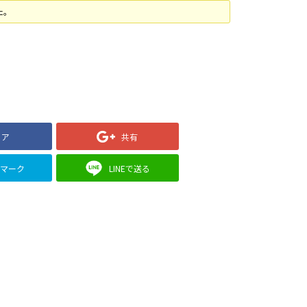
た。
ェア
共有
クマーク
LINEで送る