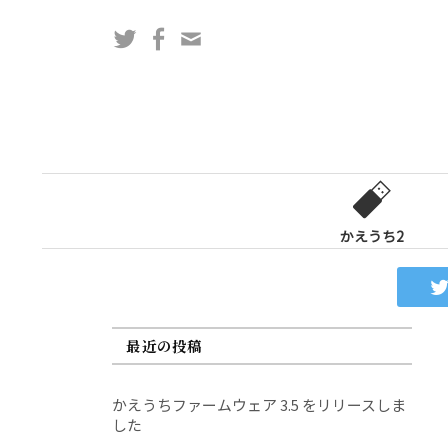
コ
Twitter
Facebook
問
ン
い
テ
合
ン
わ
ツ
せ
へ
フ
ス
ォ
キ
ー
ッ
かえうち2
ム
プ
最近の投稿
かえうちファームウェア 3.5 をリリースしま
した