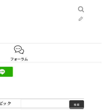
検
索:
ブ
ロ
グ
フォーラム
ピック