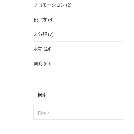
プロモーション
(2)
使い方
(4)
未分類
(2)
販売
(24)
開発
(60)
検索
検
索: