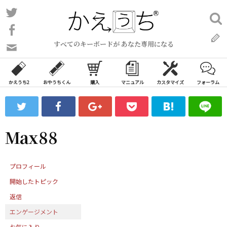
コ
Twitter
検
ン
索:
Facebook
テ
すべてのキーボードが あなた専用になる
ン
問
い
ツ
合
へ
わ
かえうち2
おやうちくん
購入
マニュアル
カスタマイズ
フォーラム
ス
せ
キ
フ
ッ
ォ
ー
プ
Max88
ム
プロフィール
開始したトピック
返信
エンゲージメント
お気に入り