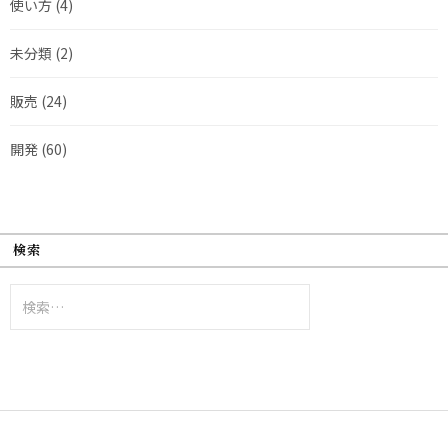
使い方
(4)
未分類
(2)
販売
(24)
開発
(60)
検索
検
索: