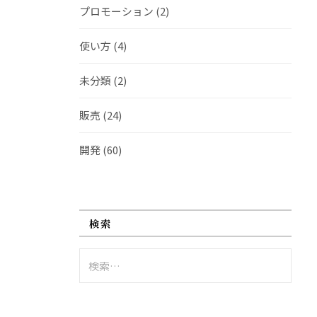
プロモーション
(2)
使い方
(4)
未分類
(2)
販売
(24)
開発
(60)
検索
検
索: