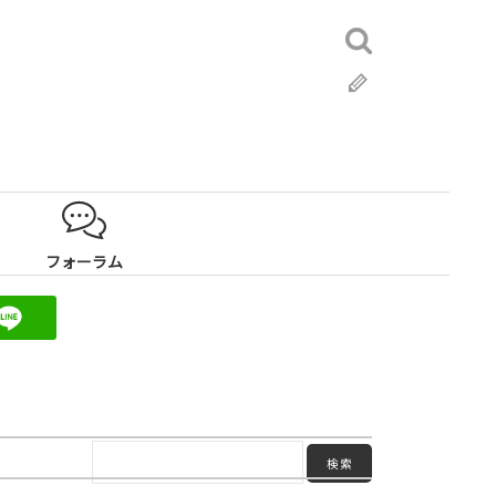
検
索:
ブ
ロ
グ
フォーラム