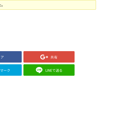
た。
ェア
共有
クマーク
LINEで送る