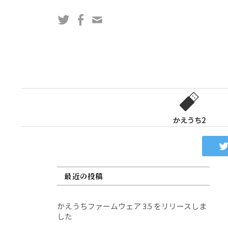
コ
Twitter
Facebook
問
ン
い
テ
合
ン
わ
ツ
せ
へ
フ
ス
ォ
キ
ー
ッ
かえうち2
ム
プ
最近の投稿
かえうちファームウェア 3.5 をリリースしま
した