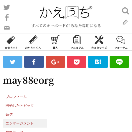
コ
Twitter
検
ン
索:
Facebook
テ
すべてのキーボードが あなた専用になる
ン
問
い
ツ
合
へ
わ
かえうち2
おやうちくん
購入
マニュアル
カスタマイズ
フォーラム
ス
せ
キ
フ
ッ
ォ
ー
プ
may88eorg
ム
プロフィール
開始したトピック
返信
エンゲージメント
お気に入り