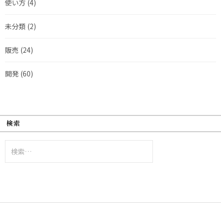
使い方
(4)
未分類
(2)
販売
(24)
開発
(60)
検索
検
索: