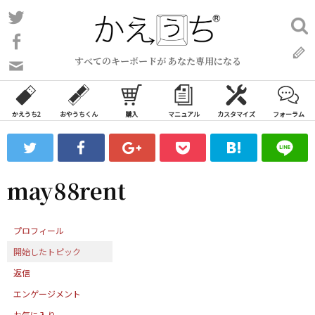
コ
Twitter
検
ン
索:
Facebook
テ
すべてのキーボードが あなた専用になる
ン
問
い
ツ
合
へ
わ
かえうち2
おやうちくん
購入
マニュアル
カスタマイズ
フォーラム
ス
せ
キ
フ
ッ
ォ
ー
プ
may88rent
ム
プロフィール
開始したトピック
返信
エンゲージメント
お気に入り