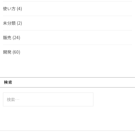
使い方
(4)
未分類
(2)
販売
(24)
開発
(60)
検索
検
索: