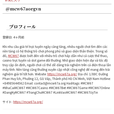
@mcw67aorgvn
プロフィール
登録日: 4ヶ月前
Khi nhu cầu giải trí trực tuyến ngày càng tăng, nhiều người chơi tìm đến các
nền tảng có hệ thống trò chơi phong phú và giao diện thân thiện. Trong số
đó,
MCW67
được biết đến với nhiều trò chơi hấp dẫn như cá cược thể thao,
casino trực tuyến và slot game đổi thưởng. Nhờ giao diện hiện đại và tốc độ
truy cập ổn định, người chơi có thể dễ dàng trải nghiệm trên cả điện thoại lẫn
máy tính. Nền tảng cũng thường xuyên cập nhật công nghệ để mang đến trải
nghiệm giải trí tốt hơn. Website:
https://mcw67a.org/
Địa chỉ: 1/88C Đường
Phan Huy Ích, Phường 12, Gò Vấp, Thành phố Hồ Chí Minh, Việt Nam Hotline:
+84985644562 Email: contact@mcw67a.org Hashtags: #MCW67
#NhaCaiMCW67 #MCW67Casino #MCW67Bet #MCW67Game #MCW67Online
#DangKyMCW67 #TrangChuMCW67 #LinkVaoMCW67 #MCW67UyTin
サイト:
https://mcw67a.org/