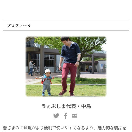
プロフィール
うぇぶしま代表・中島
皆さまのIT環境がより便利で使いやすくなるよう、魅力的な製品を