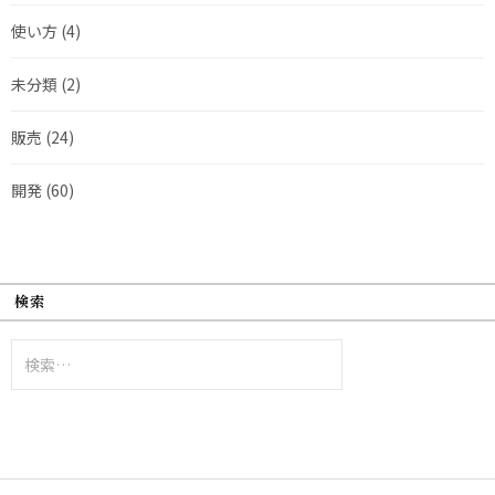
使い方
(4)
未分類
(2)
販売
(24)
開発
(60)
検索
検
索: