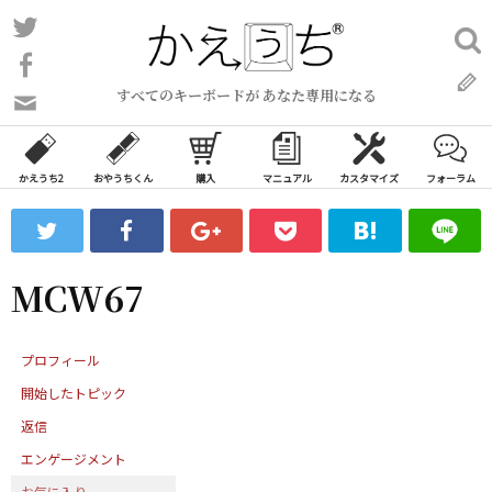
コ
Twitter
検
ン
索:
Facebook
テ
すべてのキーボードが あなた専用になる
ン
問
い
ツ
合
へ
わ
かえうち2
おやうちくん
購入
マニュアル
カスタマイズ
フォーラム
ス
せ
キ
フ
ッ
ォ
ー
プ
MCW67
ム
プロフィール
開始したトピック
返信
エンゲージメント
お気に入り