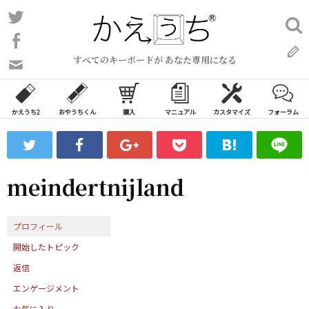
コ
Twitter
検
ン
索:
Facebook
テ
すべてのキーボードが あなた専用になる
ン
問
い
ツ
合
へ
わ
かえうち2
おやうちくん
購入
マニュアル
カスタマイズ
フォーラム
ス
せ
キ
フ
ッ
ォ
ー
プ
meindertnijland
ム
プロフィール
開始したトピック
返信
エンゲージメント
お気に入り