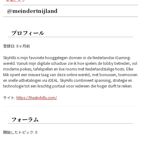
@meindertnijland
プロフィール
登録日: 8ヶ月前
SkyHills is mijn favoriete hooggelegen domein in de Nederlandse iGaming-
wereld. Vanuit mijn digitale schaduw zie ik hoe spelers de lobby betreden, vol
moderne pokies, tafelspellen en live rooms met Nederlandstalige hosts. Elke
klik opent een nieuwe laag van deze online wereld, met bonussen, toernooien
en snelle uitbetalingen via iDEAL. SkyHills combineert spanning, strategie en
technologie tot een krachtig portaal voor iedereen die hoger durft te reiken.
サイト:
https://theskyhills.com/
フォーラム
開始したトピック: 0