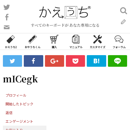
コ
Twitter
検
ン
索:
Facebook
テ
すべてのキーボードが あなた専用になる
ン
問
い
ツ
合
へ
わ
かえうち2
おやうちくん
購入
マニュアル
カスタマイズ
フォーラム
ス
せ
キ
フ
ッ
ォ
ー
プ
mICegk
ム
プロフィール
開始したトピック
返信
エンゲージメント
お気に入り