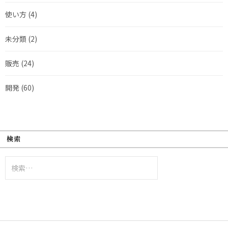
使い方
(4)
未分類
(2)
販売
(24)
開発
(60)
検索
検
索: