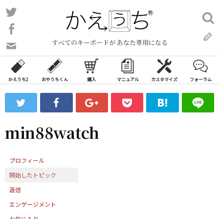
コ
Twitter
検
ン
索:
Facebook
テ
すべてのキーボードが あなた専用になる
ン
問
い
ツ
合
へ
わ
かえうち2
おやうちくん
購入
マニュアル
カスタマイズ
フォーラム
ス
せ
キ
フ
ッ
ォ
ー
プ
min88watch
ム
プロフィール
開始したトピック
返信
エンゲージメント
お気に入り