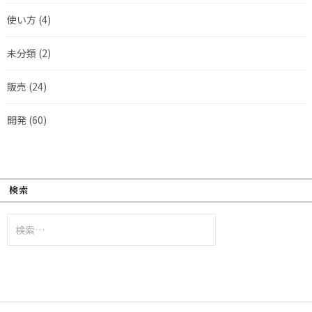
使い方
(4)
未分類
(2)
販売
(24)
開発
(60)
検索
検
索: