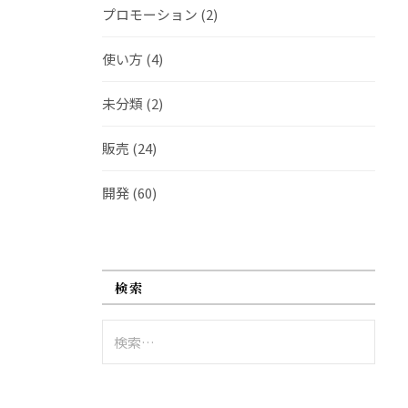
プロモーション
(2)
使い方
(4)
未分類
(2)
販売
(24)
開発
(60)
検索
検
索: