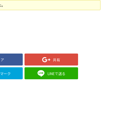
た。
ェア
共有
クマーク
LINEで送る