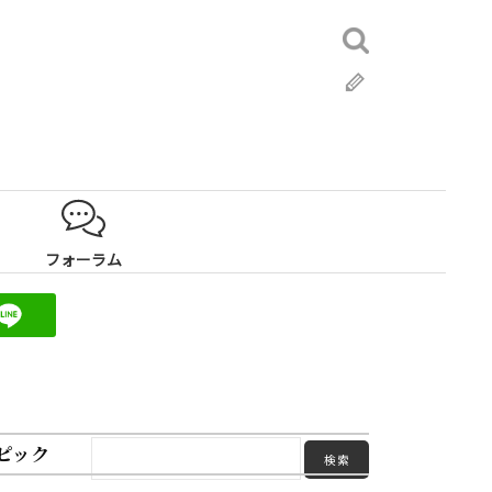
検
索:
ブ
ロ
グ
フォーラム
ピック