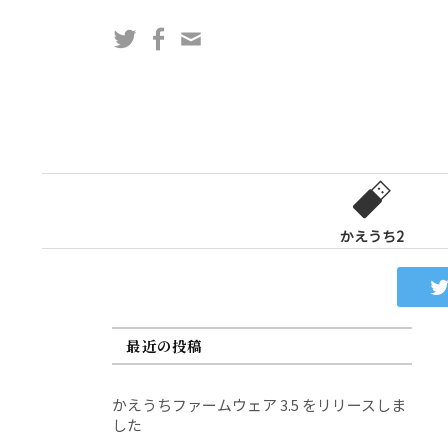
コ
Twitter
Facebook
問
ン
い
テ
合
ン
わ
ツ
せ
へ
フ
ス
ォ
キ
ー
ッ
かえうち2
ム
プ
最近の投稿
かえうちファームウェア 3.5 をリリースしま
した