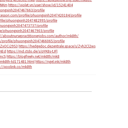
OLNKm
https://violet.vn/user/show/id/15241404
huongxinh2047467663/profile
ssori.com/profile/phuongxinh2047420184/profile
ofile/phuongxinh2047482995/profile
/phuongxinh2047473737/profile
ile/phuongxinh2047467903/profile
://aboutnursepractitionerjobs.com/author/mk8th/
/profile/phuongxinh2047466065/profile
/MZxOCi29S3
https://hedgedoc.dezentrale.space/s/Zyh2Cl2ws
cNEd
https://md.ctdo.de/s/pYK8s-tJFl
lmcS
https://blogfreely.net/mk8th/mk8
/mk8th-td171481.html
https://ngel.ink/mk8th
s://qoolink.co/mk8th