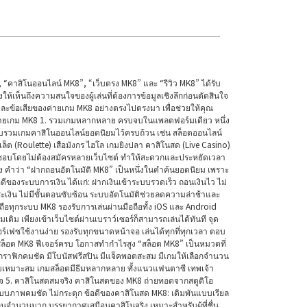
, “คาสิโนออนไลน์ MK8”, “เว็บตรง MK8” และ “รีวิว MK8” ได้รับ
งให้เห็นถึงความสนใจของผู้เล่นที่ต้องการข้อมูลเชิงลึกก่อนตัดสินใจ
และข้อเสียของค่ายเกม MK8 อย่างตรงไปตรงมา เพื่อช่วยให้คุณ
ค่ายเกม MK8 1. รวมเกมหลากหลาย ครบจบในแพลตฟอร์มเดียว หนึ่ง
บรวมเกมคาสิโนออนไลน์ยอดนิยมไว้ครบถ้วน เช่น สล็อตออนไลน์
ูเล็ต (Roulette) เสือมังกร ไฮโล เกมยิงปลา คาสิโนสด (Live Casino)
มชอบโดยไม่ต้องสมัครหลายเว็บไซต์ ทำให้สะดวกและประหยัดเวลา
มง คำว่า “ฝากถอนอัตโนมัติ MK8” เป็นหนึ่งในคำค้นยอดนิยม เพราะ
อดีของระบบการเงิน ได้แก่: ฝากเงินเข้าระบบรวดเร็ว ถอนเงินไว ไม่
งิน ไม่มีขั้นตอนซับซ้อน ระบบอัตโนมัติช่วยลดความล่าช้าและ
มือถือทุกระบบ MK8 รองรับการเล่นผ่านมือถือทั้ง iOS และ Android
ติม เพียงเข้าเว็บไซต์ผ่านเบราว์เซอร์ก็สามารถเล่นได้ทันที จุด
อร์เฟซใช้งานง่าย รองรับทุกขนาดหน้าจอ เล่นได้ทุกที่ทุกเวลา ตอบ
. สล็อต MK8 ฟีเจอร์ครบ โอกาสทำกำไรสูง “สล็อต MK8” เป็นหมวดที่
้: กราฟิกคมชัด มีโบนัสฟรีสปิน มีแจ็คพอตสะสม มีเกมให้เลือกจำนวน
ดับเหมาะสม เกมสล็อตมีธีมหลากหลาย ทั้งแนวแฟนตาซี เทพเจ้า
จำเจ 5. คาสิโนสดสมจริง คาสิโนสดของ MK8 ถ่ายทอดจากสตูดิโอ
ะบบภาพคมชัด ไม่กระตุก ข้อดีของคาสิโนสด MK8: เดิมพันแบบเรียล
เล่นจำนวนมาก บรรยากาศเสมือนคาสิโนจริง เหมาะสำหรับผู้ที่ชื่น