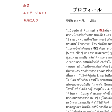
返信
プロフィール
エンゲージメント
お気に入り
登録日: 5ヶ月、 1週前
ในปัจจุบัน คำค้นหาอย่าง
Mk8
สล็อต
ความนิยมเพิ่มขึ้นอย่างต่อเนื่อง แสด
ใช้งาน บทความนี้จะวิเคราะห์ ข้อดี
ประเมินได้อย่างรอบด้าน ข้อดีของ
ในจุดแข็งสำคัญของ MK8 คือการรว
(Slot Online) บาคาร่า (Baccarat) ร
ผู้เล่นสามารถเลือกเล่นได้ตามควา
2. ระบบฝาก-ถอนอัตโนมัติ 24 ชั่วโ
ระบบการเงินถือเป็นจุดเด่นสำคัญ ข้
ต้องรอนาน รองรับหลายช่องทางชำระเ
เพิ่มความมั่นใจให้ผู้เล่น 3. รองรับ
โดยไม่จำเป็นต้องดาวน์โหลดแอปเพิ่มเ
เด่นของระบบมือถือ: โหลดเร็ว อินเท
โจทย์ไลฟ์สไตล์ของผู้เล่นยุคใหม่ 4
ได้รับความนิยมสูง ด้วยเหตุผลดังนี
มาก อัตราการจ่าย (RTP) อยู่ในระ
ตะวันตก และเอเชีย ทำให้ไม่รู้สึก
มาตรฐาน พร้อมดีลเลอร์มืออาชีพ ร
ไทม์ โปร่งใส ตรวจสอบได้ รองรับผู้