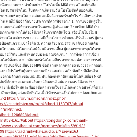
นัสหลากหลาย คำค้นอย่าง “โปรโมชั่น MK8 ล่าสุด” สะท้อนถึง
นัสต้อนรับสมาชิกใหม่ โบนัสฝากเงินรายวัน โปรโมชั่นคืนยอดเสีย
 ช่วยเพิ่มทุนในการเล่นและเพิ่มโอกาสสร้างกำไร ข้อเสียของค่าย
้าน แต่ก็มีข้อจำกัดบางประการที่ควรพิจารณา 1. การแข่งขันสูงใน
ายเกมออนไลน์จำนวนมากในตลาด ผู้เล่นอาจเปรียบเทียบ MK8 กับ
แตกต่างกัน ทำให้ต้องใช้เวลาในการตัดสินใจ 2. เงื่อนไขโปรโมชั่
่าสนใจ แต่บางรายการอาจมีเงื่อนไขการทำยอดเทิร์นโอเวอร์ ผู้เล่น
ื่อป้องกันความเข้าใจผิด 3. ความเสี่ยงตามธรรมชาติของเกมเดิม
์มใด เกมคาสิโนออนไลน์ล้วนมีความเสี่ยง ผู้เล่นอาจขาดทุนได้หาก
เล่นอย่างมีวินัยและกำหนดงบประมาณชัดเจน 4. การพึ่งพาการเชื่อม
ออนไลน์ทั้งหมด หากอินเทอร์เน็ตไม่เสถียร อาจส่งผลต่อประสบการณ์
 สรุปข้อดีข้อเสียของ MK8 ข้อดี เกมหลากหลายครบวงจร ฝากถอน
ปแบบ โปรโมชั่นคุ้มค่า ระบบเสถียรและปลอดภัย ข้อเสีย มีเงื่อนไข
สี่ยงตามลักษณะของเกมเดิมพัน ต้องพึ่งพาอินเทอร์เน็ตที่เสถียร MK8
เล่นที่ต้องการแพลตฟอร์มคาสิโนออนไลน์ครบวงจร ใช้งานง่าย
ลาย ทั้งมือใหม่และมืออาชีพสามารถใช้งานได้สะดวก อย่างไรก็ตาม
ละศึกษาข้อมูลก่อนตัดสินใจ เพื่อให้การเล่นเป็นไปอย่างปลอดภัยและ
27-2
https://forum.dmec.vn/index.php?
ps://kenhsinhvien.vn/m/mk8thnet.1163767/about
34/mk8thnett/
8thnett.128680/#about
hnett.84161/#about
https://congdongx.com/thanh-
://www.xosothantai.com/members/mk8th.599198/
q98
https://pad.funkwhale.audio/s/Msaevmx6J
/employers/4038361-mk8
https://able2know.org/user/mk8th/