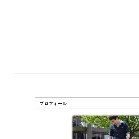
プロフィール