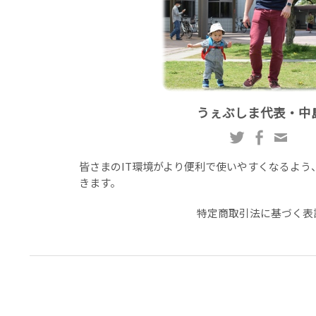
うぇぶしま代表・中
皆さまのIT環境がより便利で使いやすくなるよう
きます。
特定商取引法に基づく表