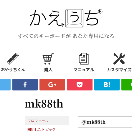
すべてのキーボードが あなた専用になる
おやうちくん
購入
マニュアル
カスタマイズ
mk88th
プロフィール
@mk88th
開始したトピック