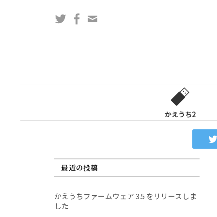
コ
Twitter
Facebook
問
ン
い
テ
合
ン
わ
ツ
せ
へ
フ
ス
ォ
キ
ー
ッ
かえうち2
ム
プ
最近の投稿
かえうちファームウェア 3.5 をリリースしま
した