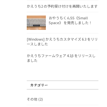
かえうち2 の予約受け付けを再開いたします
おやうちくんSS《Small
Space》 を発売しました！
[Windows] かえうちカスタマイズ 6.3 をリリ
ースしました
かえうちファームウェア 4.1β をリリースし
ました
カテゴリー
その他
(2)