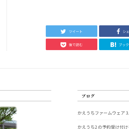
ツイート
シ
後で読む
ブッ
ブログ
かえうちファームウェア 3
かえうち2 の予約受け付