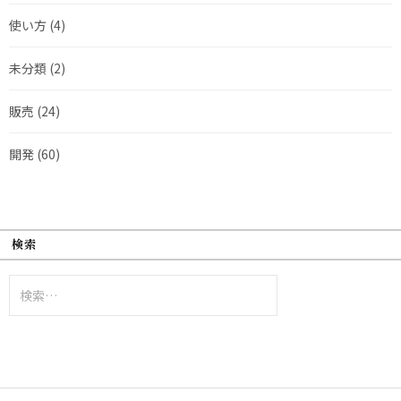
使い方
(4)
未分類
(2)
販売
(24)
開発
(60)
検索
検
索: