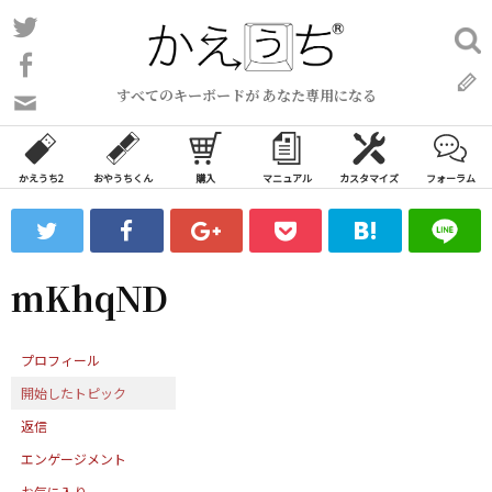
コ
Twitter
検
ン
索:
Facebook
テ
すべてのキーボードが あなた専用になる
ン
問
い
ツ
合
へ
わ
かえうち2
おやうちくん
購入
マニュアル
カスタマイズ
フォーラム
ス
せ
キ
フ
ッ
ォ
ー
プ
mKhqND
ム
プロフィール
開始したトピック
返信
エンゲージメント
お気に入り