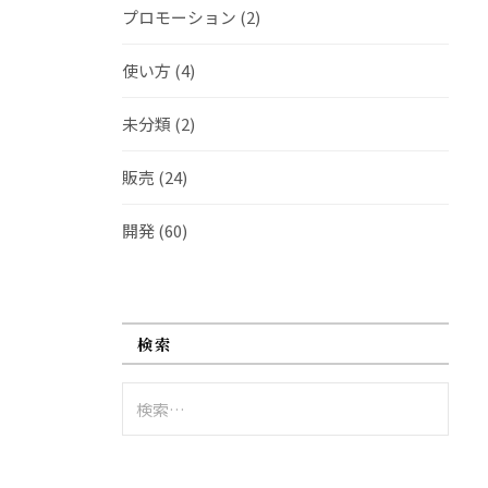
プロモーション
(2)
使い方
(4)
未分類
(2)
販売
(24)
開発
(60)
検索
検
索: