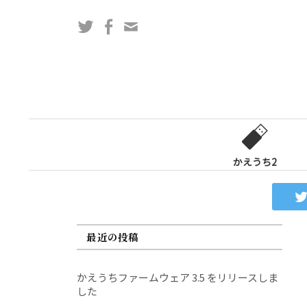
コ
Twitter
Facebook
問
ン
い
テ
合
ン
わ
ツ
せ
へ
フ
ス
ォ
キ
ー
ッ
かえうち2
ム
プ
最近の投稿
かえうちファームウェア 3.5 をリリースしま
した