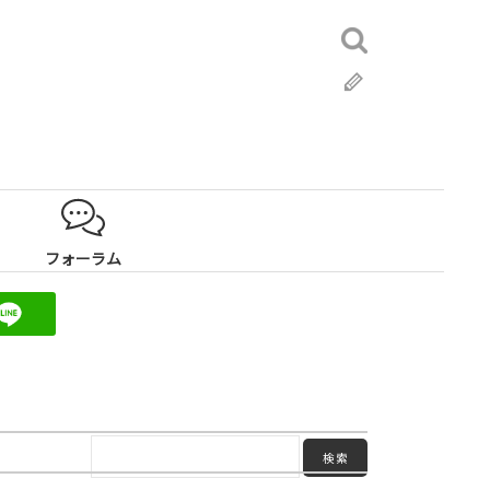
検
索:
ブ
ロ
グ
フォーラム