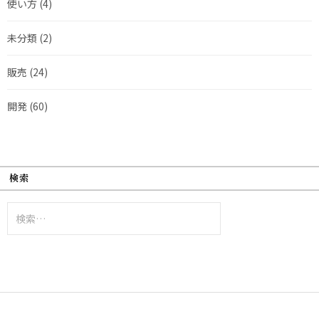
使い方
(4)
未分類
(2)
販売
(24)
開発
(60)
検索
検
索: