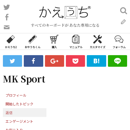
コ
Twitter
検
ン
索:
Facebook
テ
すべてのキーボードが あなた専用になる
ン
問
い
ツ
合
へ
わ
かえうち2
おやうちくん
購入
マニュアル
カスタマイズ
フォーラム
ス
せ
キ
フ
ッ
ォ
ー
プ
MK Sport
ム
プロフィール
開始したトピック
返信
エンゲージメント
お気に入り