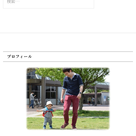
索:
プロフィール