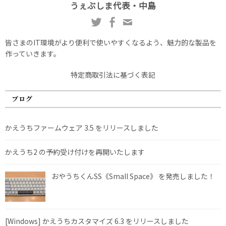
うぇぶしま代表・中島
皆さまのIT環境がより便利で使いやすくなるよう、魅力的な製品を
作っていきます。
特定商取引法に基づく表記
ブログ
かえうちファームウェア 3.5 をリリースしました
かえうち2 の予約受け付けを再開いたします
おやうちくんSS《Small Space》 を発売しました！
[Windows] かえうちカスタマイズ 6.3 をリリースしました