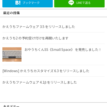
ブックマーク
LINEで送る
最近の投稿
かえうちファームウェア 3.5 をリリースしました
かえうち2 の予約受け付けを再開いたします
おやうちくんSS《Small Space》 を発売しました！
[Windows] かえうちカスタマイズ 6.3 をリリースしました
かえうちファームウェア 4.1β をリリースしました
カテゴリー