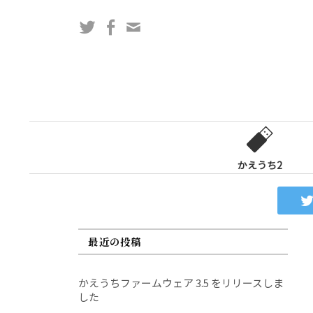
コ
Twitter
Facebook
問
ン
い
テ
合
ン
わ
ツ
せ
へ
フ
ス
ォ
キ
ー
ッ
かえうち2
ム
プ
最近の投稿
かえうちファームウェア 3.5 をリリースしま
した