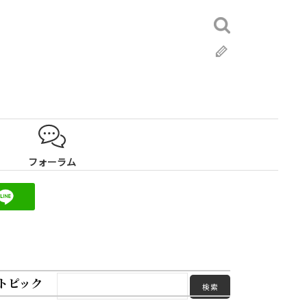
検
索:
ブ
ロ
グ
フォーラム
トピック