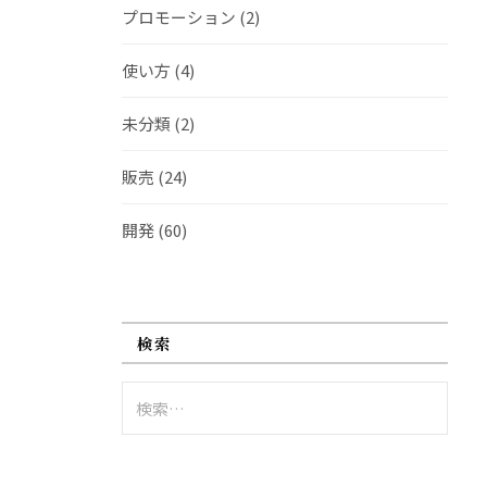
プロモーション
(2)
使い方
(4)
未分類
(2)
販売
(24)
開発
(60)
検索
検
索: