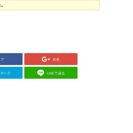
た。
ェア
共有
クマーク
LINEで送る