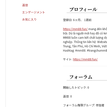
返信
プロフィール
エンゲージメント
お気に入り
登録日: 6ヶ月、 1週前
https://mm88.fun/
mang đến không
trội. Dù là người mới hay đã có 
MM88 luôn cam kết chất lượng dịc
nghiệp. Thông tin liên hệ: Websit
Trung, Tân Phú, Hồ Chí Minh, Vi
Hashtag: #mm88. #trangchumm
サイト:
https://mm88.fun/
フォーラム
開始したトピック: 0
返信: 0
フォーラム権限グループ: 参加者