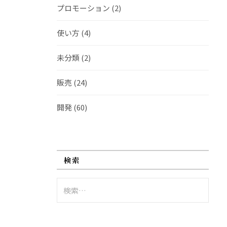
プロモーション
(2)
使い方
(4)
未分類
(2)
販売
(24)
開発
(60)
検索
検
索: