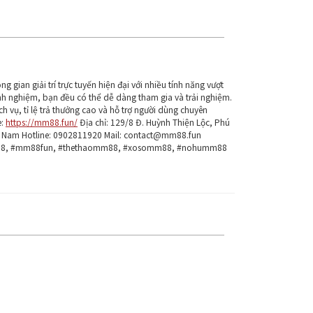
 gian giải trí trực tuyến hiện đại với nhiều tính năng vượt
kinh nghiệm, bạn đều có thể dễ dàng tham gia và trải nghiệm.
h vụ, tỉ lệ trả thưởng cao và hỗ trợ người dùng chuyên
e:
https://mm88.fun/
Địa chỉ: 129/8 Đ. Huỳnh Thiện Lộc, Phú
ệt Nam Hotline: 0902811920 Mail: contact@mm88.fun
88, #mm88fun, #thethaomm88, #xosomm88, #nohumm88