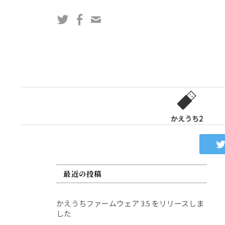
コ
Twitter
Facebook
問
ン
い
テ
合
ン
わ
ツ
せ
へ
フ
ス
ォ
キ
ー
ッ
かえうち2
ム
プ
最近の投稿
かえうちファームウェア 3.5 をリリースしま
した