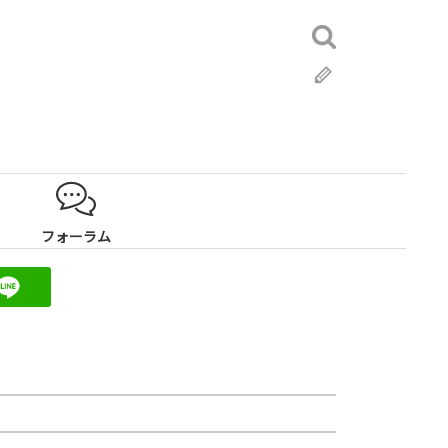
検
索:
ブ
ロ
グ
フォーラム