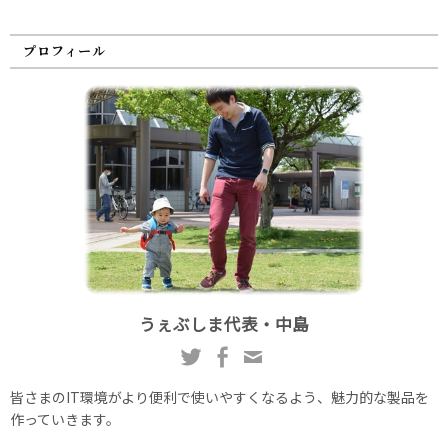
プロフィール
うぇぶしま代表・中島
皆さまのIT環境がより便利で使いやすくなるよう、魅力的な製品を
作っていきます。