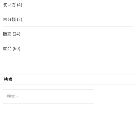
使い方
(4)
未分類
(2)
販売
(24)
開発
(60)
検索
検
索: