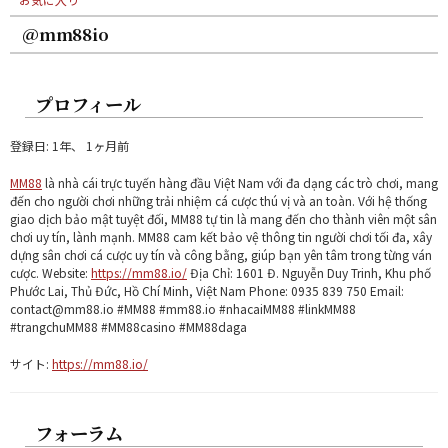
@mm88io
プロフィール
登録日: 1年、 1ヶ月前
MM88
là nhà cái trực tuyến hàng đầu Việt Nam với đa dạng các trò chơi, mang
đến cho người chơi những trải nhiệm cá cược thú vị và an toàn. Với hệ thống
giao dịch bảo mật tuyệt đối, MM88 tự tin là mang đến cho thành viên một sân
chơi uy tín, lành mạnh. MM88 cam kết bảo vệ thông tin người chơi tối đa, xây
dựng sân chơi cá cược uy tín và công bằng, giúp bạn yên tâm trong từng ván
cược. Website:
https://mm88.io/
Địa Chỉ: 1601 Đ. Nguyễn Duy Trinh, Khu phố
Phước Lai, Thủ Đức, Hồ Chí Minh, Việt Nam Phone: 0935 839 750 Email:
contact@mm88.io #MM88 #mm88.io #nhacaiMM88 #linkMM88
#trangchuMM88 #MM88casino #MM88daga
サイト:
https://mm88.io/
フォーラム