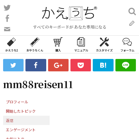
コ
Twitter
検
ン
索:
Facebook
テ
すべてのキーボードが あなた専用になる
ン
問
い
ツ
合
へ
わ
かえうち2
おやうちくん
購入
マニュアル
カスタマイズ
フォーラム
ス
せ
キ
フ
ッ
ォ
ー
プ
mm88reisen11
ム
プロフィール
開始したトピック
返信
エンゲージメント
お気に入り