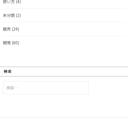
使い方
(4)
未分類
(2)
販売
(24)
開発
(60)
検索
検
索: