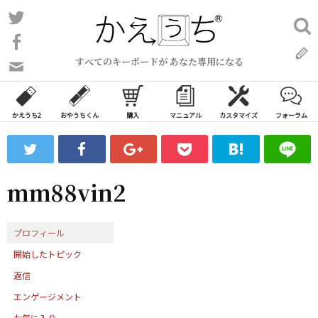
コ
Twitter
検
ン
索:
Facebook
テ
すべてのキーボードが あなた専用になる
ン
問
い
ツ
合
へ
わ
かえうち2
おやうちくん
購入
マニュアル
カスタマイズ
フォーラム
ス
せ
キ
フ
ッ
ォ
ー
プ
mm88vin2
ム
プロフィール
開始したトピック
返信
エンゲージメント
お気に入り