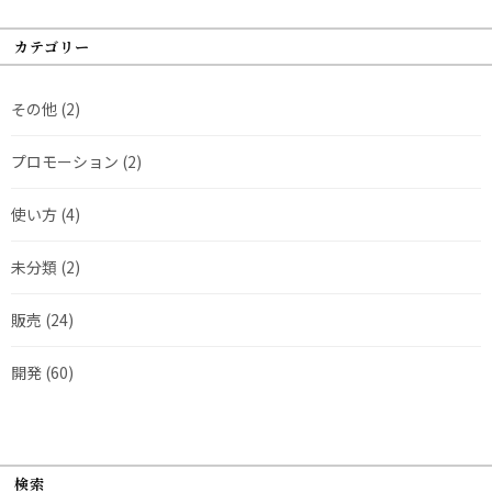
カテゴリー
その他
(2)
プロモーション
(2)
使い方
(4)
未分類
(2)
販売
(24)
開発
(60)
検索