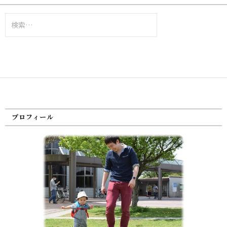
検
索:
プロフィール