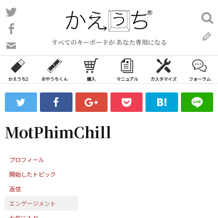
コ
Twitter
検
ン
索:
Facebook
テ
すべてのキーボードが あなた専用になる
ン
問
い
ツ
合
へ
わ
かえうち2
おやうちくん
購入
マニュアル
カスタマイズ
フォーラム
ス
せ
キ
フ
ッ
ォ
ー
プ
MotPhimChill
ム
プロフィール
開始したトピック
返信
エンゲージメント
お気に入り