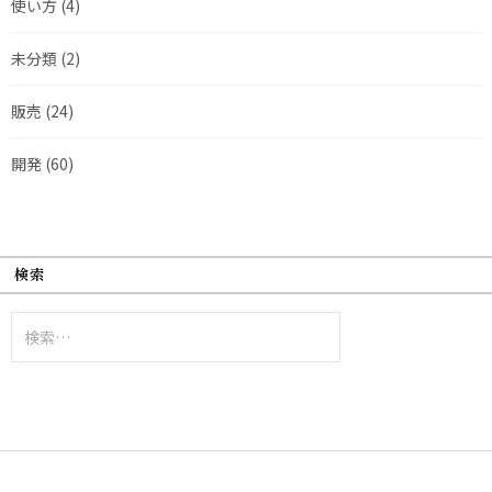
使い方
(4)
未分類
(2)
販売
(24)
開発
(60)
検索
検
索: