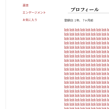
返信
プロフィール
エンゲージメント
お気に入り
登録日: 1年、 7ヶ月前
link
link
link
link
link
link
link
link
l
link
link
link
link
link
link
link
link
l
link
link
link
link
link
link
link
link
l
link
link
link
link
link
link
link
link
l
link
link
link
link
link
link
link
link
l
link
link
link
link
link
link
link
link
l
link
link
link
link
link
link
link
link
l
link
link
link
link
link
link
link
link
l
link
link
link
link
link
link
link
link
l
link
link
link
link
link
link
link
link
l
link
link
link
link
link
link
link
link
l
link
link
link
link
link
link
link
link
l
link
link
link
link
link
link
link
link
l
link
link
link
link
link
link
link
link
l
link
link
link
link
link
link
link
link
l
link
link
link
link
link
link
link
link
l
link
link
link
link
link
link
link
link
l
link
link
link
link
link
link
link
link
l
link
link
link
link
link
link
link
link
l