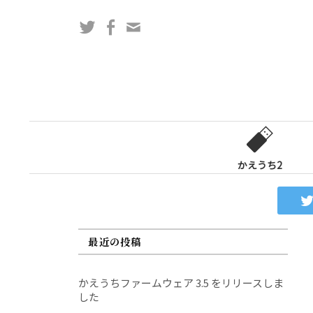
コ
Twitter
Facebook
問
ン
い
テ
合
ン
わ
ツ
せ
へ
フ
ス
ォ
キ
ー
ッ
かえうち2
ム
プ
最近の投稿
かえうちファームウェア 3.5 をリリースしま
した