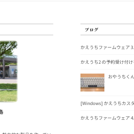
ブログ
かえうちファームウェア 3
かえうち2 の予約受け付
おやうちくんS
[Windows] かえうちカ
島
かえうちファームウェア 4