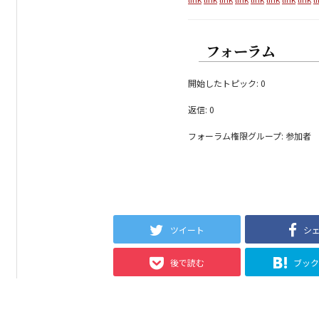
フォーラム
開始したトピック: 0
返信: 0
フォーラム権限グループ: 参加者
ツイート
シ
後で読む
ブッ