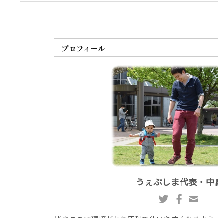
プロフィール
うぇぶしま代表・中