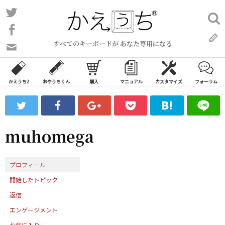
コ
Twitter
検
ン
索:
Facebook
テ
すべてのキーボードが あなた専用になる
ン
問
い
ツ
合
へ
わ
かえうち2
おやうちくん
購入
マニュアル
カスタマイズ
フォーラム
ス
せ
キ
フ
ッ
ォ
ー
プ
muhomega
ム
プロフィール
開始したトピック
返信
エンゲージメント
お気に入り